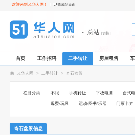
欢迎来到51华人网！
收藏到桌面
·
总站
[切换]
首页
工作招聘
二手转让
房屋租售
车
店铺
>
>
51华人网
二手转让
奇石盆景
栏目分类
不限
手机转让
平板电脑
台式
母婴/玩具
运动/图书/乐器
门票卡券
奇石盆景信息