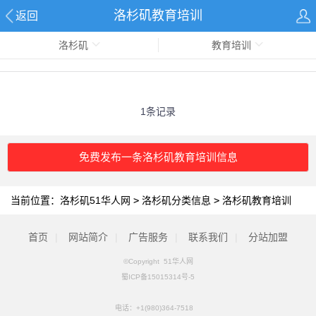
洛杉矶教育培训
返回
洛杉矶
教育培训
1条记录
免费发布一条洛杉矶教育培训信息
当前位置：
洛杉矶51华人网
>
洛杉矶分类信息
>
洛杉矶教育培训
首页
|
网站简介
|
广告服务
|
联系我们
|
分站加盟
©Copyright 51华人网
蜀ICP备15015314号-5
电话：
+1(980)364-7518