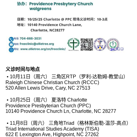
义诊时间与地点
• 10月11日（周六） 三角区RTP（罗利-达勒姆-教堂山）
Raleigh Chinese Christian Church (RCCC)
520 Allen Lewis Drive, Cary, NC 27513
• 10月25日（周六） 夏洛特 Charlotte
Providence Presbyterian Church (PPC)
10140 Providence Church Ln, Charlotte, NC 28277
• 11月8日（周六） 三角地Triad（格林斯伯勒-温莎-高点）
Triad International Studies Academy (TISA)
622 E Lexington Ave, Highpoint, NC 27262