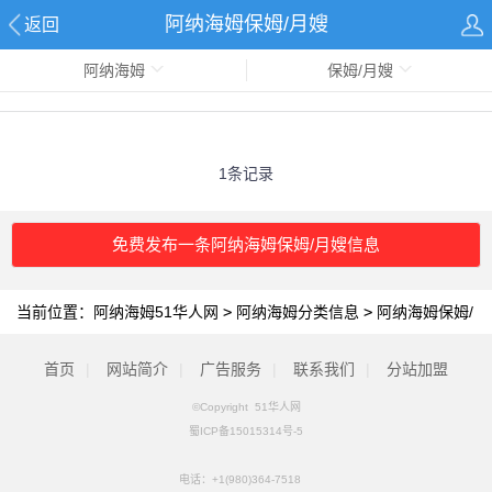
阿纳海姆保姆/月嫂
返回
阿纳海姆
保姆/月嫂
1条记录
免费发布一条阿纳海姆保姆/月嫂信息
当前位置：
阿纳海姆51华人网
>
阿纳海姆分类信息
>
阿纳海姆保姆/
月嫂
首页
|
网站简介
|
广告服务
|
联系我们
|
分站加盟
©Copyright 51华人网
蜀ICP备15015314号-5
电话：
+1(980)364-7518