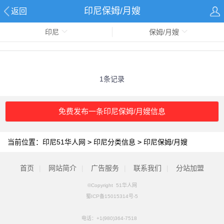
印尼保姆/月嫂
返回
印尼
保姆/月嫂
1条记录
免费发布一条印尼保姆/月嫂信息
当前位置：
印尼51华人网
>
印尼分类信息
>
印尼保姆/月嫂
首页
|
网站简介
|
广告服务
|
联系我们
|
分站加盟
©Copyright 51华人网
蜀ICP备15015314号-5
电话：
+1(980)364-7518