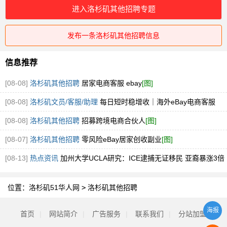
进入洛杉矶其他招聘专题
发布一条洛杉矶其他招聘信息
信息推荐
[08-08]
洛杉矶其他招聘
居家电商客服 ebay
[图]
[08-08]
洛杉矶文员/客服/助理
每日短时稳增收｜海外eBay电商客服
[08-08]
洛杉矶其他招聘
招募跨境电商合伙人
[图]
[08-07]
洛杉矶其他招聘
零风险eBay居家创收副业
[图]
[08-13]
热点资讯
加州大学UCLA研究：ICE逮捕无证移民 亚裔暴涨3倍
位置：
洛杉矶51华人网
>
洛杉矶其他招聘
海报
首页
|
网站简介
|
广告服务
|
联系我们
|
分站加盟