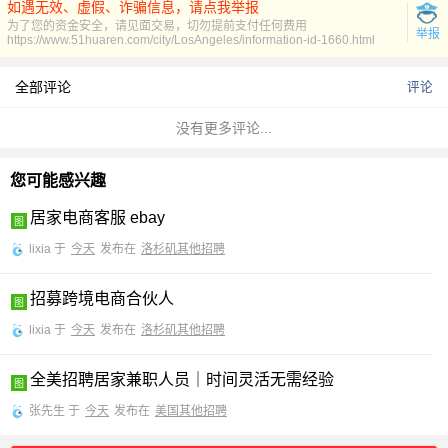
如遇无效、虚假、诈骗信息，请点我举报
为了您的资金安全，请见面交易，切勿提前支付任何费用
举报
https://www.51huaren.com/city/LosAngeles/information-id-1660.html
全部评论
评论
没有更多评论...
您可能感兴趣
居家电商客服 ebay
lixia 于
今天
发布在
洛杉矶其他招聘
招募跨境电商合伙人
lixia 于
今天
发布在
洛杉矶其他招聘
全美招聘居家兼职人员｜时间灵活无需经验
张先生 于
今天
发布在
美国其他招聘