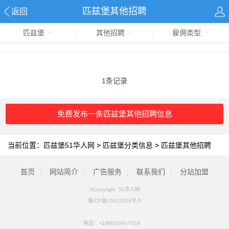
匹兹堡其他招聘
返回
匹兹堡
其他招聘
雇佣类型
1条记录
免费发布一条匹兹堡其他招聘信息
当前位置：
匹兹堡51华人网
>
匹兹堡分类信息
>
匹兹堡其他招聘
首页
|
网站简介
|
广告服务
|
联系我们
|
分站加盟
©Copyright 51华人网
蜀ICP备15015314号-5
电话：
+1(980)364-7518