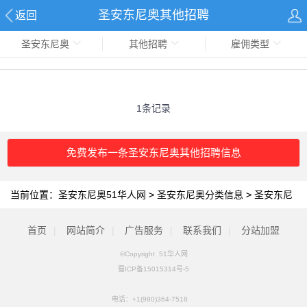
圣安东尼奥其他招聘
返回
圣安东尼奥
其他招聘
雇佣类型
1条记录
免费发布一条圣安东尼奥其他招聘信息
当前位置：
圣安东尼奥51华人网
>
圣安东尼奥分类信息
>
圣安东尼
奥其他招聘
首页
|
网站简介
|
广告服务
|
联系我们
|
分站加盟
©Copyright 51华人网
蜀ICP备15015314号-5
电话：
+1(980)364-7518